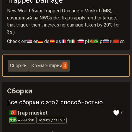
Trapped Damage
New World билд Trapped Damage с Musket (MS),
созданный на NWGuide. Traps apply rend to targets
that trigger them, increasing damage taken by 20% for
3s.)
Check on:
🇺🇸
en
🇩🇪
de
🇪🇸
es
🇫🇷
fr
🇮🇹
it
🇵🇱
pl
🇵🇹🇧🇷
pt
🇷🇺
ru
🇨🇳
cn
Сборки
Комментарии
0
Сборки
Все сборки с этой способностью
🇵🇹
Trap musket
7
🇧🇷
Ближний бой
Только для PvP