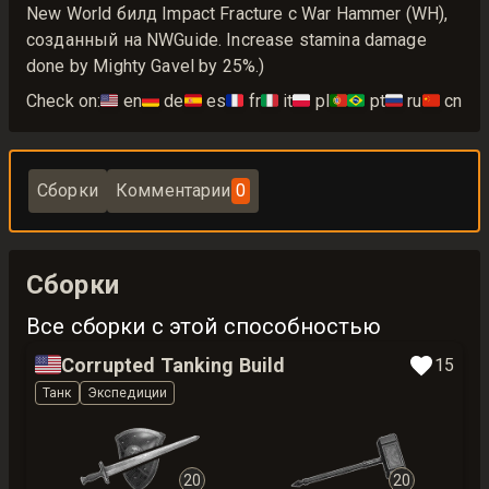
New World билд Impact Fracture с War Hammer (WH),
созданный на NWGuide. Increase stamina damage
done by Mighty Gavel by 25%.)
Check on:
🇺🇸
en
🇩🇪
de
🇪🇸
es
🇫🇷
fr
🇮🇹
it
🇵🇱
pl
🇵🇹🇧🇷
pt
🇷🇺
ru
🇨🇳
cn
Сборки
Комментарии
0
Сборки
Все сборки с этой способностью
🇺🇸
Corrupted Tanking Build
15
Танк
Экспедиции
20
20