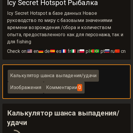
Icy Secret Hotspot Рыбалка
Icy Secret Hotspot в базе данных Новое
руководство по миру с базовыми значениями
времени возрождения /сбора и количеством
опыта, предоставленного как для персонажа, так и
для fishing
Check on:
🇺🇸
en
🇩🇪
de
🇪🇸
es
🇫🇷
fr
🇮🇹
it
🇵🇱
pl
🇵🇹🇧🇷
pt
🇷🇺
ru
🇨🇳
cn
Калькулятор шанса выпадения/удачи
Изображения
Комментарии
0
Калькулятор шанса выпадения/
удачи