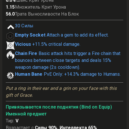
6.0
%
Шанс Крит Урона
1.15
Множитель Крит Урона
56.0
Трата Выносливости На Блок
30
Силы
Empty Socket
Attach a gem to add its effect.
Vicious
+11.5% critical damage.
Chain Fire
Basic attack hits trigger a Fire chain that
bounces between close targets and deals 15%
weapon damage (2s cooldown).
Human Bane
PvE Only: +14.3% damage to Humans.
Put a ring in their ear and a grin on your face with this 
gift of Grace.
Привязывается после поднятия (Bind on Equip)
Именной предмет
Тир
:
V
Возрастает с
Силы 90%, Интеллекта 65%