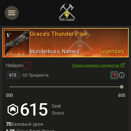
Grace’s Thunder Pipe
V
Blunderbuss
, Named
Legendary
Найден
:
Трекер именных предметов
-
GS Предмета
500
600
615
Gear
Score
75
Базовый урон