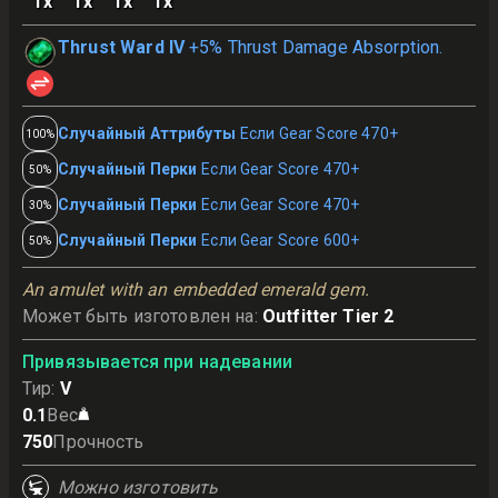
1
x
1
x
1
x
1
x
Thrust Ward IV
+5% Thrust Damage Absorption.
Случайный Аттрибуты
Если Gear Score 470+
100%
Случайный Перки
Если Gear Score 470+
50%
Случайный Перки
Если Gear Score 470+
30%
Случайный Перки
Если Gear Score 600+
50%
An amulet with an embedded emerald gem.
Может быть изготовлен на
:
Outfitter Tier 2
Привязывается при надевании
Тир
:
V
0.1
Вес
750
Прочность
Можно изготовить