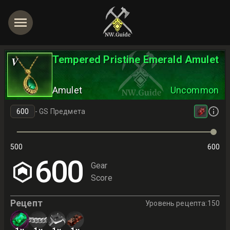
Tempered Pristine Emerald Amulet
V
Amulet
Uncommon
-
GS Предмета
500
600
600
Gear
Score
Рецепт
Уровень рецепта
:
150