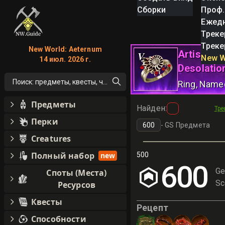
Сборки
Проф.
Ежед
Треке
Треке
New World: Aeternum
Artisans 
V
New W
14 июл. 2026 г.
Desolatio
Поиск: предметы, квесты, что угодно!
Ring
, Name
Предметы
Найден
:
Тре
Перки
-
GS Предмета
Creatures
Полный набор
new
500
600
Ge
Споты (Места)
Sc
Ресурсов
Квесты
Рецепт
Способности