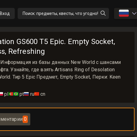
🇷🇺
Вход
Поиск: предметы, квесты, что угодно!
ation GS600 T5 Epic. Empty Socket,
s, Refreshing
600 Информация из базы данных New World с шансами
. Узнайте, где взять Artisans Ring of Desolation
ld. Тир 5 Epic Предмет, Empty Socket, Перки: Keen
🇱
pl
🇵🇹🇧🇷
pt
🇷🇺
ru
🇨🇳
cn
ментарии
0