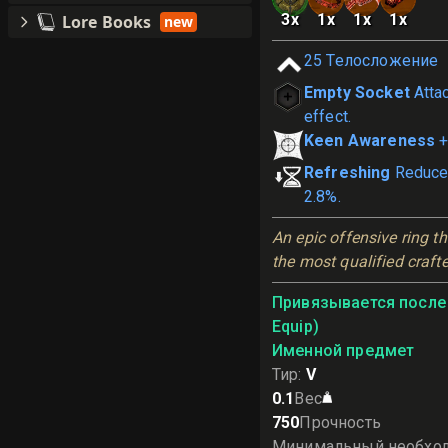
3
x
1
x
1
x
1
x
Lore Books
new
25
Телосложение
Empty Socket
Atta
effect.
Keen Awareness
+
Refreshing
Reduce
2.8%.
An epic offensive ring th
the most qualified crafte
Привязывается после 
Equip)
Именной предмет
Тир
:
V
0.1
Вес
750
Прочность
Минимальный необхо