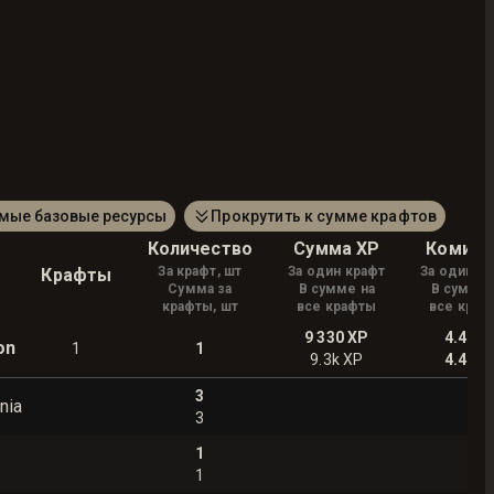
амые базовые ресурсы
Прокрутить к сумме крафтов
Количество
Сумма XP
Комисс
За крафт, шт
За один крафт
За один к
Крафты
Сумма за
В сумме на
В сумме 
крафты, шт
все крафты
все краф
9 330
XP
4.49
on
1
1
9.3k
XP
4.49
3
nia
3
1
1