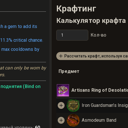
Крафтинг
Калькулятор крафта
ch a gem to add its
Кол-во
11.3% critical chance.
 max cooldowns by
Рассчитать крафт, используя с
at can only be worn by 
Предмет
rs.
поднятия (Bind on
Artisans Ring of Desolati
Iron Guardsman's Insig
Asmodeum Band
димый уровень
:
60