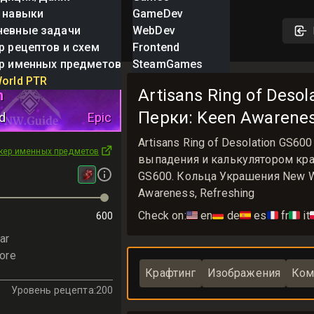
 навыки
GameDev
невные задачи
WebDev
р рецептов и схем
Frontend
р именных предметов
SteamGames
Ring of
orld PTR
Artisans Ring of Desol
n
Перки: Keen Awarenes
d
Epic
Artisans Ring of Desolation GS
кер именных предметов
выпадения и калькулятором крафта
GS600. Кольца Украшения New Wor
Awareness, Refreshing
Check on:
🇺🇸
en
🇩🇪
de
🇪🇸
es
🇫🇷
fr
🇮🇹
it

600
ar
ore
Крафтинг
Изображения
Ком
Уровень рецепта
:
200