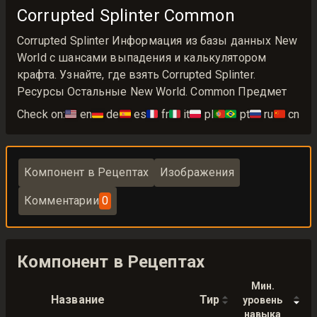
Corrupted Splinter Common
Corrupted Splinter Информация из базы данных New
World с шансами выпадения и калькулятором
крафта. Узнайте, где взять Corrupted Splinter.
Ресурсы Остальные New World. Common Предмет
Check on:
🇺🇸
en
🇩🇪
de
🇪🇸
es
🇫🇷
fr
🇮🇹
it
🇵🇱
pl
🇵🇹🇧🇷
pt
🇷🇺
ru
🇨🇳
cn
Компонент в Рецептах
Изображения
Комментарии
0
Компонент в Рецептах
Мин.
Название
Тир
уровень
навыка