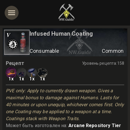
Infused Human Coating
V
Consumable
Common
Рецепт
Уровень рецепта
:
158
1
x
1
x
1
x
1
x
PVE only: Apply to currently drawn weapon. Gives a 
maximal bonus to damage against Humans. Lasts for 
40 minutes or upon unequip, whichever comes first. Only 
one Coating may be applied to a weapon at a time. 
Coatings stack with Weapon Traits.
Может быть изготовлен на
:
Arcane Repository Tier