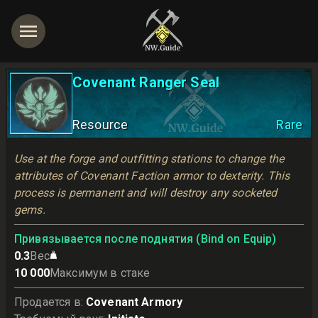
Covenant Ranger Seal
Resource
Rare
Use at the forge and outfitting stations to change the 
attributes of Covenant Faction armor to dexterity. This 
process is permanent and will destroy any socketed 
gems.
Привязывается после поднятия (Bind on Equip)
0.3
Вес
10 000
Максимум в стаке
Продается в
:
Covenant Armory