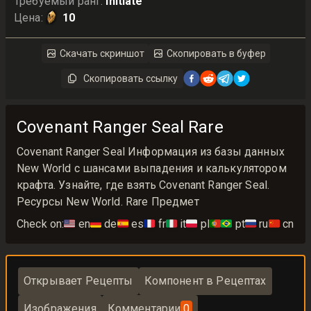
Требуемый ранг
:
Initiate
Цена
:
10
Скачать скриншот
Скопировать в буфер
Скопировать ссылку
Covenant Ranger Seal Rare
Covenant Ranger Seal Информация из базы данных
New World с шансами выпадения и калькулятором
крафта. Узнайте, где взять Covenant Ranger Seal.
Ресурсы New World. Rare Предмет
Check on:
🇺🇸
en
🇩🇪
de
🇪🇸
es
🇫🇷
fr
🇮🇹
it
🇵🇱
pl
🇵🇹🇧🇷
pt
🇷🇺
ru
🇨🇳
cn
Открывает Рецепты
Компонент в Рецептах
Изображения
Комментарии
0