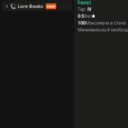
Equip)
Lore Books
new
Тир
:
IV
0.5
Вес
100
Максимум в стаке
Минимальный необхо