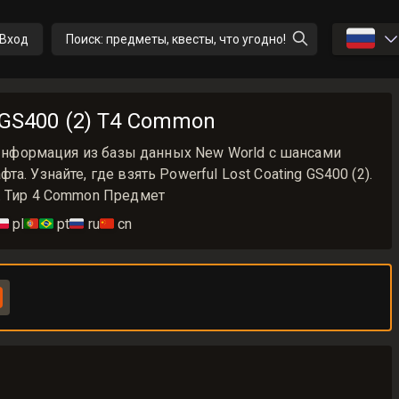
🇷🇺
Вход
Поиск: предметы, квесты, что угодно!
g GS400 (2) T4 Common
) Информация из базы данных New World с шансами
а. Узнайте, где взять Powerful Lost Coating GS400 (2).
. Тир 4 Common Предмет
🇱
pl
🇵🇹🇧🇷
pt
🇷🇺
ru
🇨🇳
cn