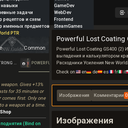
 навыки
GameDev
невные задачи
WebDev
р рецептов и схем
Frontend
р именных предметов
SteamGames
Lost Coating
orld PTR
Powerful Lost Coatin
e
Common
Powerful Lost Coating GS400 (2
выпадения и калькулятором крафт
Расходники Усиления New World
TING
TRONG LOST COATING
POWERFUL LOST COATING
Check on:
🇺🇸
en
🇩🇪
de
🇪🇸
es
🇫🇷
fr
🇮🇹
it

n weapon. Gives +13% 
ts for 35 minutes or 
Изображения
Комментарии
0
comes first. Only one 
to a weapon at a time.
 Shop
Изображения
поднятия (Bind on