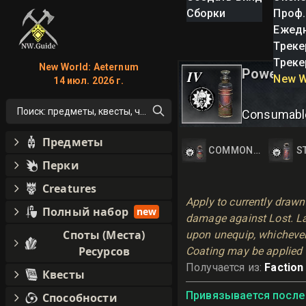
Сборки
Проф.
Ежед
Треке
Треке
New World: Aeternum
Powerful 
IV
New W
14 июл. 2026 г.
Поиск: предметы, квесты, что угодно!
Consumabl
Предметы
COMMON LOST COA
S
Перки
Creatures
Apply to currently draw
Полный набор
new
damage against Lost. Las
Споты (Места)
upon unequip, whichever 
Ресурсов
Coating may be applied 
Получается из
:
Faction
Квесты
Привязывается после 
Способности