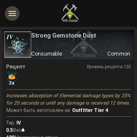
Strong Gemstone Dust
IV
Consumable
Common
Рецепт
Уровень рецепта
:
120
3
x
Increases absorption of Elemental damage types by 25% 
for 20 seconds or until any damage is received 12 times.
Может быть изготовлен на
:
Outfitter Tier 4
Тир
:
IV
0.5
Вес