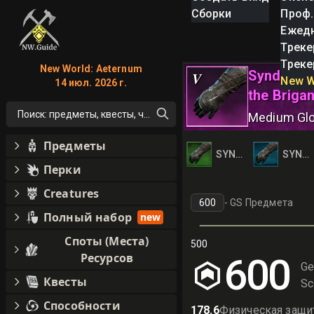
Сборки
Проф.
Ежед
Треке
Треке
New World: Aeternum
Syndicate
V
New W
14 июл. 2026 г.
the Briga
Поиск: предметы, квесты, что угодно!
Medium Gl
Предметы
SYNDICATE AGENT 
SYNDI
Перки
Creatures
-
GS Предмета
Полный набор
new
Споты (Места)
500
Ресурсов
600
Ge
Квесты
Sc
Способности
178.6
Физическая защи