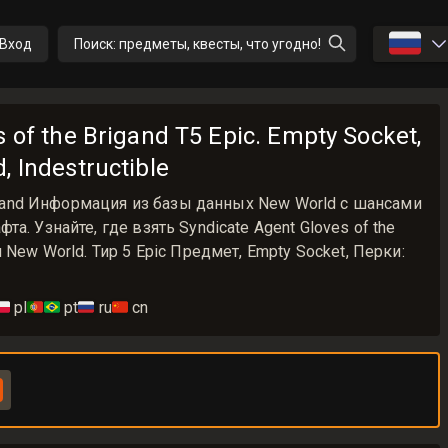
🇷🇺
Вход
Поиск: предметы, квесты, что угодно!
 of the Brigand T5 Epic. Empty Socket,
 Indestructible
Brigand Информация из базы данных New World с шансами
D
а. Узнайте, где взять Syndicate Agent Gloves of the
 New World. Тир 5 Epic Предмет, Empty Socket, Перки:
🇱
pl
🇵🇹🇧🇷
pt
🇷🇺
ru
🇨🇳
cn