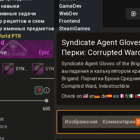
 навыки
GameDev
невные задачи
WebDev
р рецептов и схем
Frontend
р именных предметов
SteamGames
 Agent Gloves of
orld PTR
Syndicate Agent Gloves
nd
Перки: Corrupted Ward,
ove
Epic
Syndicate Agent Gloves of the 
GLOVES OF THE BRIGAND
CATE AGENT GLOVES OF THE BRIGAND
SYNDICATE AGENT GLOVES OF THE BRIGAND
SYNDICATE AGENT GLOVES OF THE BRIGAN
выпадения и калькулятором крафт
Brigand. Перчатки Броня Средняя
Corrupted Ward, Indestructible
Check on:
🇺🇸
en
🇩🇪
de
🇪🇸
es
🇫🇷
fr
🇮🇹
it

600
ar
Изображения
Комментарии
0
ore
та