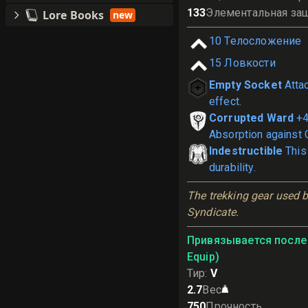
133
Элементальная за
Lore Books
new
10
Телосложение
15
Ловкости
Empty Socket
Atta
effect.
Corrupted Ward
+
Absorption against 
Indestructible
This
durability.
The trekking gear used b
Syndicate.
Привязывается после 
Equip)
Тир
:
V
2.7
Вес
750
Прочность