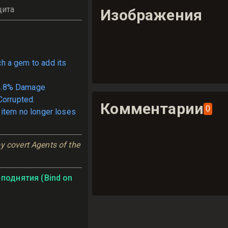
щита
Изображения
ch a gem to add its
4.8% Damage
Corrupted.
Комментарии
0
 item no longer loses
y covert Agents of the 
поднятия (Bind on