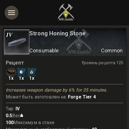
Strong Honing Stone
IV
Consumable
Common
Рецепт
Уровень рецепта
:
120
1
x
1
x
1
x
Increases weapon damage by 6% for 35 minutes.
Может быть изготовлен на
:
Forge Tier 4
Тир
:
IV
0.5
Вес
100
Максимум в стаке