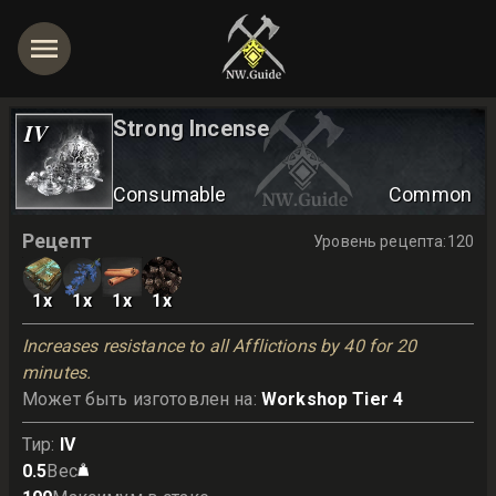
Strong Incense
IV
Consumable
Common
Рецепт
Уровень рецепта
:
120
1
x
1
x
1
x
1
x
Increases resistance to all Afflictions by 40 for 20 
minutes.
Может быть изготовлен на
:
Workshop Tier 4
Тир
:
IV
0.5
Вес