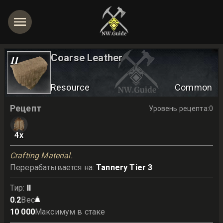
Coarse Leather
II
Resource
Common
Рецепт
Уровень рецепта
:
0
4
x
Crafting Material.
Перерабатывается на
:
Tannery Tier 3
Тир
:
II
0.2
Вес
10 000
Максимум в стаке