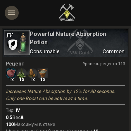
Powerful Nature Absorption
IV
Potion
Consumable
Common
Рецепт
Уровень рецепта
:
113
1
x
1
x
1
x
1
x
Increases Nature Absorption by 12% for 30 seconds. 
Only one Boost can be active at a time.
Тир
:
IV
0.5
Вес
100
Максимум в стаке