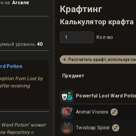
н на
:
Arcane
Крафтинг
Калькулятор крафта
Кол-во
димый уровень
:
40
Рассчитать крафт, используя с
rd Potion
Предмет
rption from Lost by
fter receiving
Powerful Lost Ward Poti
Animal Viscera
ь
 Ward Potion" может
Twistcap Spiral
e Repository с