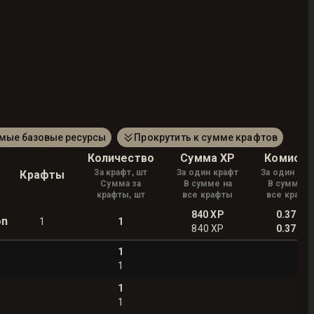
амые базовые ресурсы
Прокрутить к сумме крафтов
Количество
Сумма XP
Комисси
За крафт, шт
За один крафт
За один кра
Крафты
Сумма за
В сумме на
В сумме н
крафты, шт
все крафты
все крафт
840
XP
0.37
on
1
1
840
XP
0.37
1
1
1
1