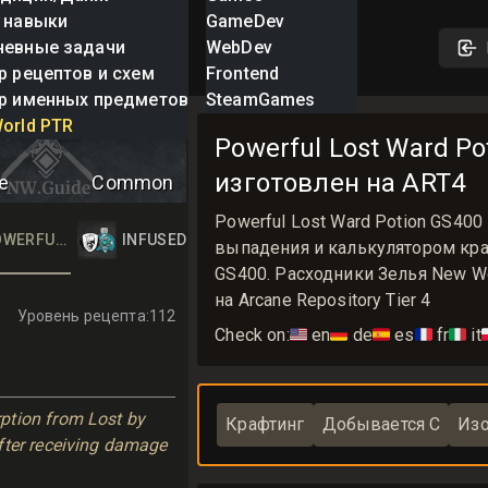
 навыки
GameDev
невные задачи
WebDev
р рецептов и схем
Frontend
р именных предметов
SteamGames
Lost Ward Potion
orld PTR
Powerful Lost Ward P
изготовлен на ART4
e
Common
Powerful Lost Ward Potion GS4
 POTION
OWERFUL LOST WARD POTION
INFUSED LOST WARD POTION
выпадения и калькулятором крафт
GS400. Расходники Зелья New W
на Arcane Repository Tier 4
Уровень рецепта
:
112
Check on:
🇺🇸
en
🇩🇪
de
🇪🇸
es
🇫🇷
fr
🇮🇹
it

tion from Lost by 
Крафтинг
Добывается С
Из
ter receiving damage 