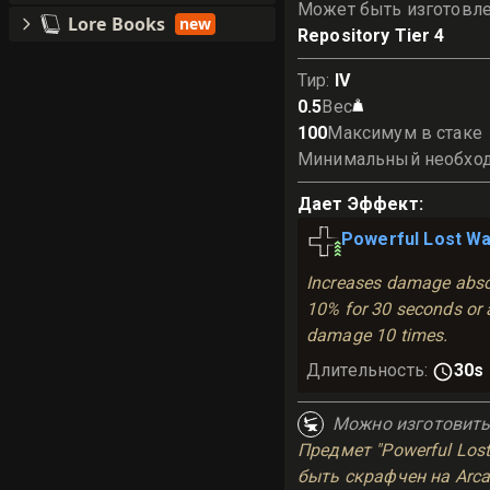
Может быть изготовле
Lore Books
new
Repository Tier 4
Тир
:
IV
0.5
Вес
100
Максимум в стаке
Минимальный необхо
Дает Эффект
:
Powerful Lost Wa
Increases damage abso
10% for 30 seconds or a
damage 10 times.
Длительность
:
30s
Можно изготовит
Предмет "Powerful Lost
быть скрафчен на Arcan