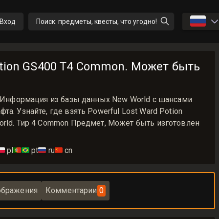
🇷🇺
Вход
Поиск: предметы, квесты, что угодно!
otion GS400 T4 Common. Может быть
00 Информация из базы данных New World с шансами
а. Узнайте, где взять Powerful Lost Ward Potion
orld. Тир 4 Common Предмет, Может быть изготовлен
🇱
pl
🇵🇹🇧🇷
pt
🇷🇺
ru
🇨🇳
cn
ображения
Комментарии
0