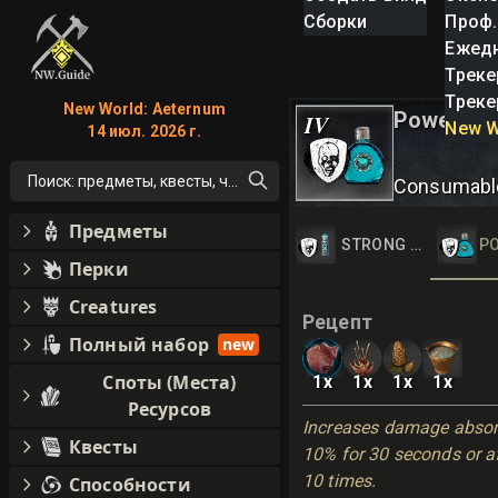
Сборки
Проф.
Ежед
Треке
Треке
New World: Aeternum
Powerful 
IV
New W
14 июл. 2026 г.
Поиск: предметы, квесты, что угодно!
Consumabl
Предметы
STRONG LOST WARD
P
Перки
Creatures
Рецепт
Полный набор
new
Споты (Места)
1
x
1
x
1
x
1
x
Ресурсов
Increases damage absorp
Квесты
10% for 30 seconds or af
10 times.
Способности