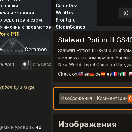
 навыки
GameDev
невные задачи
WebDev
р рецептов и схем
Frontend
р именных предметов
SteamGames
otion III
orld PTR
Stalwart Potion III G
e
Common
Stalwart Potion III GS400 Инфо
и калькулятором крафта. Узнайте,
New World. Тир 4 Common Предм
TALWART POTION II
STALWART POTION III
Check on:
🇺🇸
en
🇩🇪
de
🇪🇸
es
🇫🇷
fr
🇮🇹
it

ption by a large 
Изображения
Комментарии
0
Изображения
димый уровень
:
40