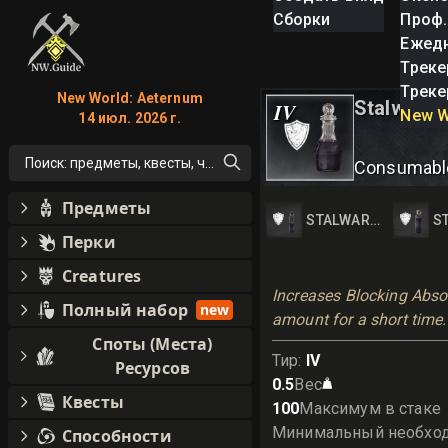
Сборки
Проф.
Ежед
Треке
Треке
New World: Aeternum
Stalwart P
IV
New W
14 июл. 2026 г.
Поиск: предметы, квесты, что угодно!
Consumabl
Предметы
STALWART POTION I
S
Перки
Creatures
Increases Blocking Absor
Полный набор
new
amount for a short time.
Споты (Места)
Тир
:
IV
Ресурсов
0.5
Вес
Квесты
100
Максимум в стаке
Минимальный необхо
Способности