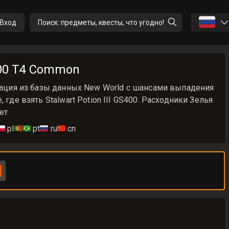
🇷🇺
Вход
Поиск: предметы, квесты, что угодно!
S400 T4 Common
рмация из базы данных New World с шансами выпадения
 где взять Stalwart Potion III GS400. Расходники Зелья
ет
🇱
pl
🇵🇹🇧🇷
pt
🇷🇺
ru
🇨🇳
cn