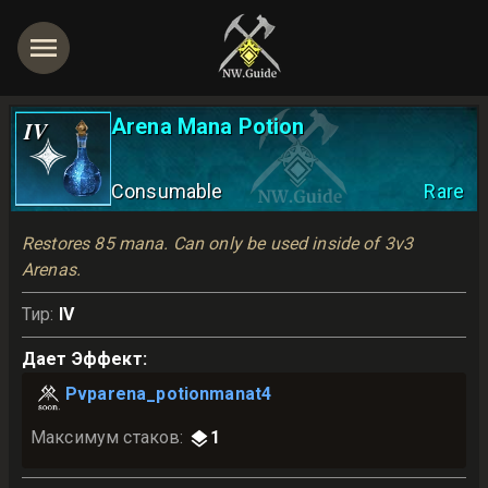
Arena Mana Potion
IV
Consumable
Rare
Restores 85 mana. Can only be used inside of 3v3 
Arenas.
Тир
:
IV
Дает Эффект
:
Pvparena_potionmanat4
Максимум стаков
:
1