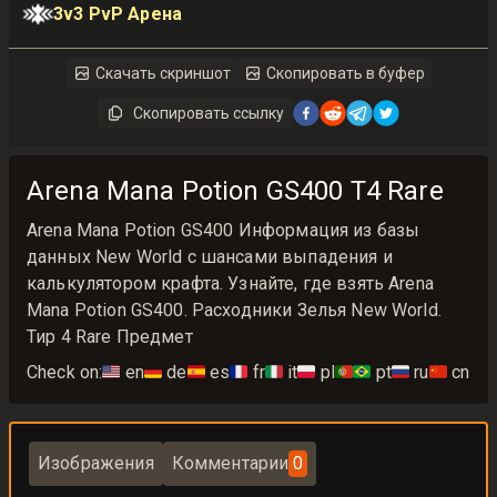
3v3 PvP Арена
Скачать скриншот
Скопировать в буфер
Скопировать ссылку
Arena Mana Potion GS400 T4 Rare
Arena Mana Potion GS400 Информация из базы
данных New World с шансами выпадения и
калькулятором крафта. Узнайте, где взять Arena
Mana Potion GS400. Расходники Зелья New World.
Тир 4 Rare Предмет
Check on:
🇺🇸
en
🇩🇪
de
🇪🇸
es
🇫🇷
fr
🇮🇹
it
🇵🇱
pl
🇵🇹🇧🇷
pt
🇷🇺
ru
🇨🇳
cn
Изображения
Комментарии
0