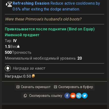
Refreshing Evasion
Reduce active cooldowns by
0.6% after exiting the dodge animation.
Were these Primrose's husband's old boots?
Привязывается после поднятия (Bind on Equip)
Именной предмет
Тир
:
IV
1.5
Вес
500
Прочность
Минимальный необходимый уровень
:
20
Награда за квест
Награды
:
0.50
Скачать скриншот
Скопировать в буфер
Скопировать ссылку