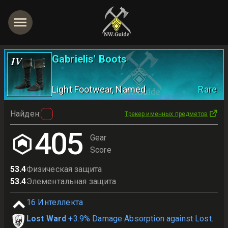
Gabrielis' Boots
IV
Light Footwear
, Named
Rare
Найден
:
Трекер именных предметов
405
Gear
Score
53.4
Физическая защита
53.4
Элементальная защита
16
Интеллекта
Lost Ward
+3.9% Damage Absorption against Lost.