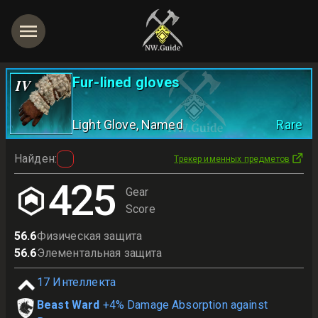
Fur-lined gloves
IV
Light Glove
, Named
Rare
Найден
:
Трекер именных предметов
425
Gear
Score
56.6
Физическая защита
56.6
Элементальная защита
17
Интеллекта
Beast Ward
+4% Damage Absorption against