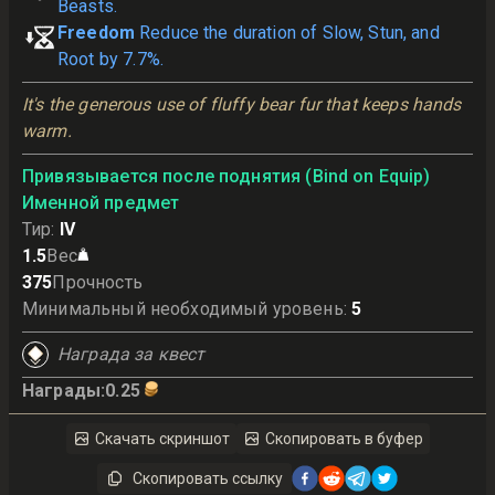
Beasts.
Freedom
Reduce the duration of Slow, Stun, and
Root by 7.7%.
It's the generous use of fluffy bear fur that keeps hands 
warm.
Привязывается после поднятия (Bind on Equip)
Именной предмет
Тир
:
IV
1.5
Вес
375
Прочность
Минимальный необходимый уровень
:
5
Награда за квест
Награды
:
0.25
Скачать скриншот
Скопировать в буфер
Скопировать ссылку