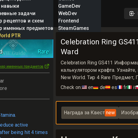
 навыки
GameDev
невные задачи
WebDev
р рецептов и схем
Frontend
р именных предметов
SteamGames
on Ring
orld PTR
Celebration Ring GS411
Ward
d
Rare
Celebration Ring GS411 Информ
кер именных предметов
калькулятором крафта. Узнайте, 
New World. Тир 4 Rare Предмет, П
ar
Check on:
🇺🇸
en
🇩🇪
de
🇪🇸
es
🇫🇷
fr
🇮🇹
it

ore
Награда за Квест
new
Изобр
tamina.
educe active
fter being hit 4 times