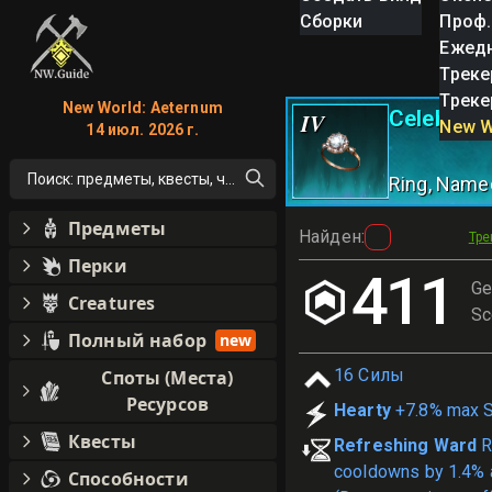
Сборки
Проф.
Ежед
Треке
Треке
New World: Aeternum
Celebrati
IV
New W
14 июл. 2026 г.
Поиск: предметы, квесты, что угодно!
Ring
, Name
Предметы
Найден
:
Тре
Перки
411
Ge
Creatures
Sc
Полный набор
new
16
Силы
Споты (Места)
Ресурсов
Hearty
+7.8% max S
Квесты
Refreshing Ward
R
cooldowns by 1.4% a
Способности