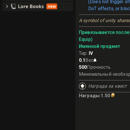
(Does not trigger o
Lore Books
new
DoT effects, or bloc
A symbol of unity shared
Привязывается после 
Equip)
Именной предмет
Тир
:
IV
0.1
Вес
500
Прочность
Минимальный необхо
Награда за квест
Награды
:
1.50