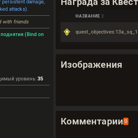
Награда за Квес
ff persistent damage,
ked attacks).
НАЗВАНИЕ
 with friends
quest_objectives:13a_sq_1
поднятия (Bind on
Изображения
димый уровень
:
35
Комментарии
0