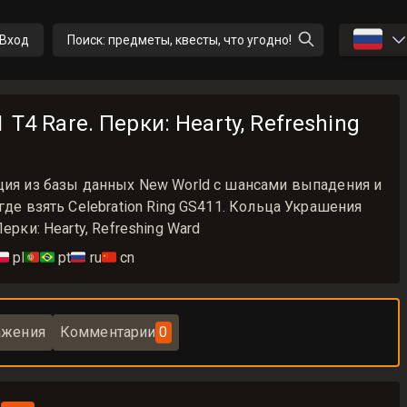
🇷🇺
Вход
Поиск: предметы, квесты, что угодно!
 T4 Rare. Перки: Hearty, Refreshing
ация из базы данных New World с шансами выпадения и
где взять Celebration Ring GS411. Кольца Украшения
ерки: Hearty, Refreshing Ward
🇱
pl
🇵🇹🇧🇷
pt
🇷🇺
ru
🇨🇳
cn
ажения
Комментарии
0