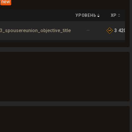
т
new
УРОВЕНЬ
XP
3_spousereunion_objective_title
—
3 420