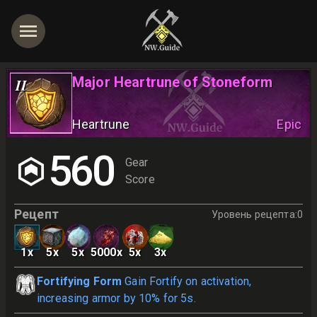
Major Heartrune of Stoneform
II
Heartrune
Epic
560
Gear
Score
Рецепт
Уровень рецепта
:
0
1
x
5
x
5
x
5000
x
5
x
3
x
Fortifying Form
Gain Fortify on activation,
increasing armor by 10% for 5s.