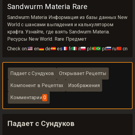
Sandwurm Materia Rare
Sandwurm Materia Информация из базы данных New
World с шансами выпадения и калькулятором
крафта. Узнайте, где взять Sandwurm Materia.
Ресурсы New World. Rare Предмет
Check on:
🇺🇸
en
🇩🇪
de
🇪🇸
es
🇫🇷
fr
🇮🇹
it
🇵🇱
pl
🇵🇹🇧🇷
pt
🇷🇺
ru
🇨🇳
cn
Падает с Сундуков
Открывает Рецепты
Компонент в Рецептах
Изображения
Комментарии
0
Падает с Сундуков