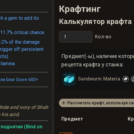
Крафтинг
ch a gem to add its
Калькулятор крафта
11.7% critical chance.
Кол-во
5.2% of the damage
rigger off persistent
Предмет(-ы), наличие кото
cts).
tamina.
рецепта крафта у станка:
Sandwurm Materia
ли Gear Score 600+
Рассчитать крафт, используя с
hide and ivory of Shah 
his acid.
Предмет
К
поднятия (Bind on