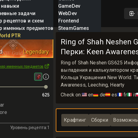
 навыки
GameDev
невные задачи
WebDev
р рецептов и схем
Frontend
р именных предметов
SteamGames
hah Neshen
orld PTR
Ring of Shah Neshen G
Перки: Keen Awareness
d
Legendary
Ring of Shah Neshen GS625 Инф
кер именных предметов
выпадения и калькулятором крафт
Кольца Украшения New World. Ти
Awareness, Leeching, Hearty
Check on:
🇺🇸
en
🇩🇪
de
🇪🇸
es
🇫🇷
fr
🇮🇹
it

625
625
ar
ore
Крафтинг
Сборки
Возможны
Уровень рецепта
:
1