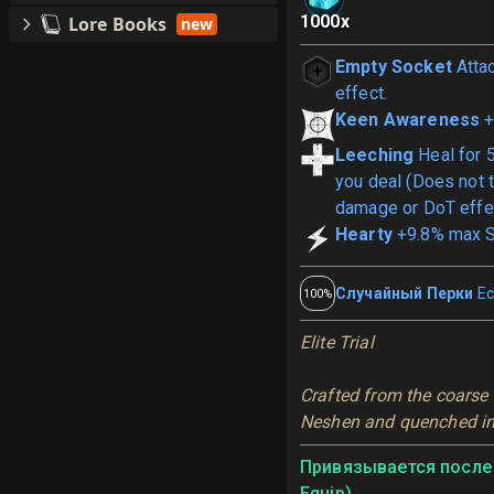
1000
x
Lore Books
new
Empty Socket
Atta
effect.
Keen Awareness
+
Leeching
Heal for 
you deal (Does not t
damage or DoT effe
Hearty
+9.8% max S
Случайный Перки
Ес
100%
Elite Trial
Crafted from the coarse 
Neshen and quenched in 
Привязывается после 
Equip)