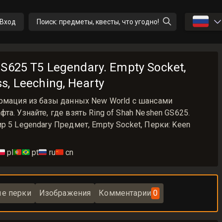
🇷🇺
Вход
Поиск: предметы, квесты, что угодно!
S625 T5 Legendary. Empty Socket,
, Leeching, Hearty
ормация из базы данных New World с шансами
а. Узнайте, где взять Ring of Shah Neshen GS625.
р 5 Legendary Предмет, Empty Socket, Перки: Keen
🇱
pl
🇵🇹🇧🇷
pt
🇷🇺
ru
🇨🇳
cn
е перки
Изображения
Комментарии
0