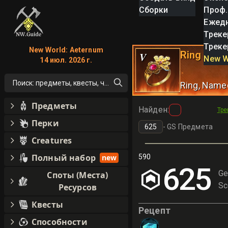
Сборки
Проф.
Ежед
Треке
Треке
New World: Aeternum
Ring of S
V
New W
14 июл. 2026 г.
Поиск: предметы, квесты, что угодно!
Ring
, Name
Предметы
Найден
:
Тре
Перки
-
GS Предмета
Creatures
Полный набор
new
590
625
Ge
Споты (Места)
Sc
Ресурсов
Квесты
Рецепт
Способности