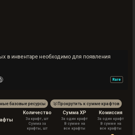
рых в инвентаре необходимо для появления
Rare
амые базовые ресурсы
Прокрутить к сумме крафтов
Количество
Сумма XP
Комиссия
За крафт, шт
За один крафт
За один крафт
рафты
Сумма за
В сумме на
В сумме на
крафты, шт
все крафты
все крафты