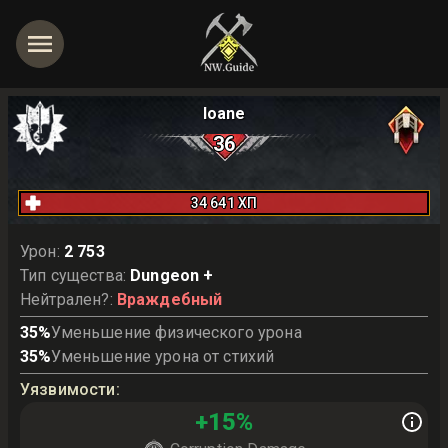
Ioane
36
34 641
ХП
Урон
:
2 753
Тип существа
:
Dungeon +
Нейтрален?
:
Враждебный
35
%
Уменьшение физического урона
35
%
Уменьшение урона от стихий
Уязвимости
:
+
15
%