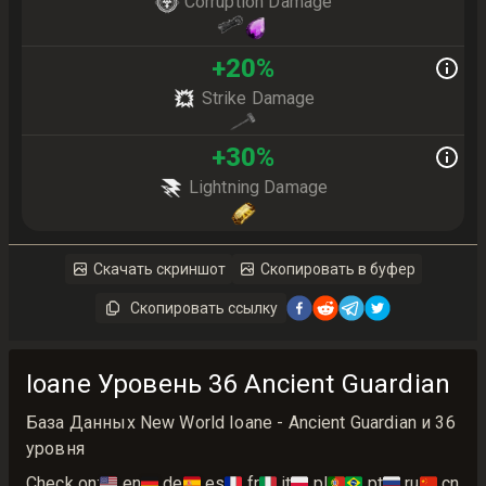
Corruption Damage
+
20
%
Strike Damage
+
30
%
Lightning Damage
Скачать скриншот
Скопировать в буфер
Скопировать ссылку
Ioane Уровень 36 Ancient Guardian
База Данных New World Ioane - Ancient Guardian и 36
уровня
Check on:
🇺🇸
en
🇩🇪
de
🇪🇸
es
🇫🇷
fr
🇮🇹
it
🇵🇱
pl
🇵🇹🇧🇷
pt
🇷🇺
ru
🇨🇳
cn