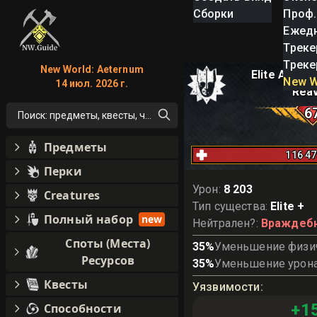
Сборки
Проф.
Ежед
Треке
Треке
New World: Aeternum
Elite Anubi
New W
14 июл. 2026 г.
Rea
6
Поиск: предметы, квесты, что угодно!
Предметы
116 4
Перки
Урон
:
8 203
Creatures
Тип существа
:
Elite +
Полный набор
new
Нейтрален?
:
Враждеб
Споты (Места)
35
%
Уменьшение физич
Ресурсов
35
%
Уменьшение урона
Квесты
Уязвимости
:
+
1
Способности