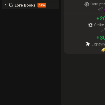
Corrupt
Lore Books
new
+
2
Strik
+
3
Lightni