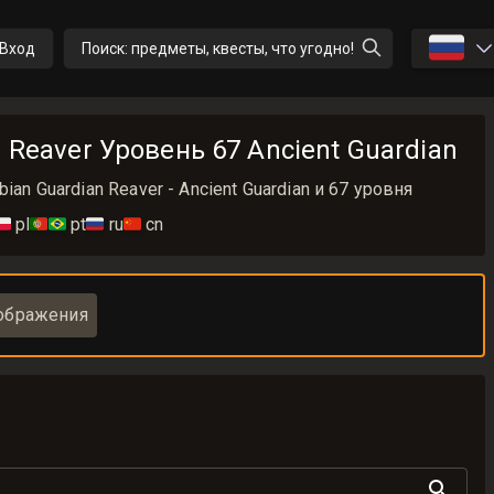
🇷🇺
Вход
Поиск: предметы, квесты, что угодно!
n Reaver Уровень 67 Ancient Guardian
ian Guardian Reaver - Ancient Guardian и 67 уровня
🇱
pl
🇵🇹🇧🇷
pt
🇷🇺
ru
🇨🇳
cn
ображения