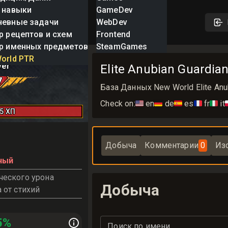
 навыки
GameDev
невные задачи
WebDev
р рецептов и схем
Frontend
р именных предметов
SteamGames
an Guardian
orld PTR
ver
Elite Anubian Guardia
7
База Данных New World Elite Anub
Check on:
🇺🇸
en
🇩🇪
de
🇪🇸
es
🇫🇷
fr
🇮🇹
it

75
ХП
Добыча
Комментарии
0
Из
ный
еского урона
Добыча
 от стихий
5
%
Поиск по имени