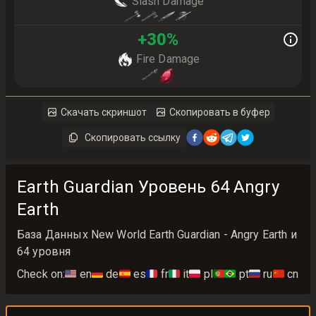
Slash Damage
+
30
%
Fire Damage
Скачать скриншот
Скопировать в буфер
Скопировать ссылку
Earth Guardian Уровень 64 Angry
Earth
База Данных New World Earth Guardian - Angry Earth и
64 уровня
Check on:
🇺🇸
en
🇩🇪
de
🇪🇸
es
🇫🇷
fr
🇮🇹
it
🇵🇱
pl
🇵🇹🇧🇷
pt
🇷🇺
ru
🇨🇳
cn