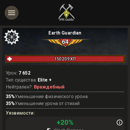
Earth Guardian
64
150 209
ХП
Урон
:
7 652
Тип существа
:
Elite +
Нейтрален?
:
Враждебный
35
%
Уменьшение физического урона
35
%
Уменьшение урона от стихий
Уязвимости
:
+
20
%