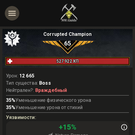
Corrupted Champion
65
527 922
ХП
Урон
:
12 665
Тип существа
:
Boss
Нейтрален?
:
Враждебный
35
%
Уменьшение физического урона
35
%
Уменьшение урона от стихий
Уязвимости
:
+
15
%