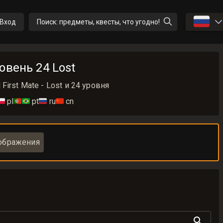
🇷🇺
Вход
Поиск: предметы, квесты, что угодно!
овень 24 Lost
irst Mate - Lost и 24 уровня
🇱
pl
🇵🇹🇧🇷
pt
🇷🇺
ru
🇨🇳
cn
ображения