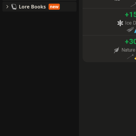
Lore Books
new
+
1
Ice 
+
3
Natur