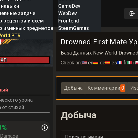
 навыки
GameDev
невные задачи
WebDev
р рецептов и схем
Frontend
р именных предметов
SteamGames
irst Mate
orld PTR
Drowned First Mate Ур
4
База Данных New World Drowned F
ХП
Check on:
🇺🇸
en
🇩🇪
de
🇪🇸
es
🇫🇷
fr
🇮🇹
it

Добыча
Комментарии
0
Из
ный
еского урона
 от стихий
Добыча
0
%
e Damage
Поиск по имени