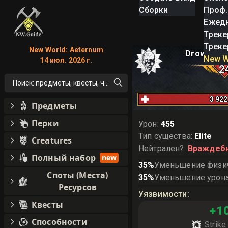
Сборки
Проф.
Ежед
Треке
Треке
New World: Aeternum
Drowned F
New W
14 июл. 2026 г.
2
Поиск: предметы, квесты, что угодно!
3 922
Предметы
Перки
Урон
:
455
Тип существа
:
Elite
Creatures
Нейтрален?
:
Враждеб
Полный набор
new
35
%
Уменьшение физич
Споты (Места)
35
%
Уменьшение урона
Ресурсов
Уязвимости
:
Квесты
+
1
Способности
Strik