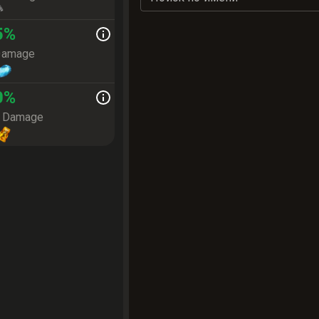
5
%
Damage
0
%
e Damage