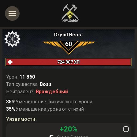
Dryad Beast
60
724 807
ХП
Урон
:
11 860
Тип существа
:
Boss
Нейтрален?
:
Враждебный
35
%
Уменьшение физического урона
35
%
Уменьшение урона от стихий
Уязвимости
:
+
20
%