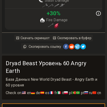
Slash Damage
+
30
%
Fire Damage
Скачать скриншот
Скопировать в буфер
Скопировать ссылку
Dryad Beast Уровень 60 Angry
Earth
База Данных New World Dryad Beast - Angry Earth и
60 уровня
Check on:
🇺🇸
en
🇩🇪
de
🇪🇸
es
🇫🇷
fr
🇮🇹
it
🇵🇱
pl
🇵🇹🇧🇷
pt
🇷🇺
ru
🇨🇳
cn