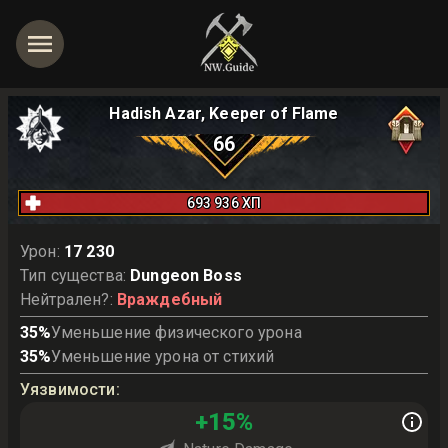
Hadish Azar, Keeper of Flame
66
693 936
ХП
Урон
:
17 230
Тип существа
:
Dungeon Boss
Нейтрален?
:
Враждебный
35
%
Уменьшение физического урона
35
%
Уменьшение урона от стихий
Уязвимости
:
+
15
%