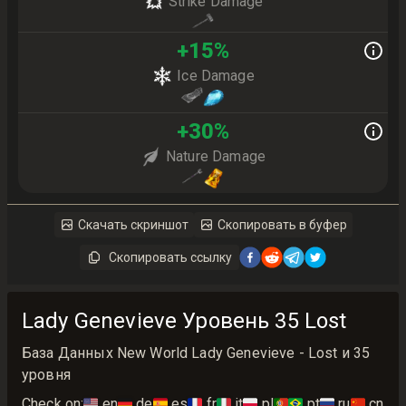
Strike Damage
+
15
%
Ice Damage
+
30
%
Nature Damage
Скачать скриншот
Скопировать в буфер
Скопировать ссылку
Lady Genevieve Уровень 35 Lost
База Данных New World Lady Genevieve - Lost и 35
уровня
Check on:
🇺🇸
en
🇩🇪
de
🇪🇸
es
🇫🇷
fr
🇮🇹
it
🇵🇱
pl
🇵🇹🇧🇷
pt
🇷🇺
ru
🇨🇳
cn