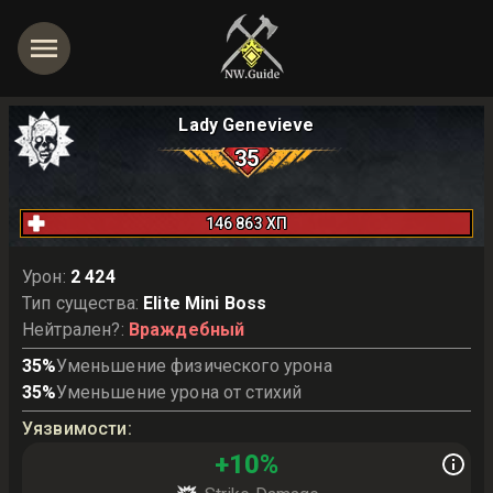
Lady Genevieve
35
146 863
ХП
Урон
:
2 424
Тип существа
:
Elite Mini Boss
Нейтрален?
:
Враждебный
35
%
Уменьшение физического урона
35
%
Уменьшение урона от стихий
Уязвимости
:
+
10
%