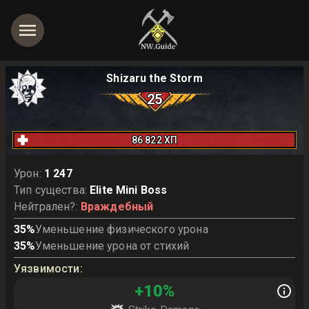
Shizaru the Storm
25
86 822
ХП
Урон
:
1 247
Тип существа
:
Elite Mini Boss
Нейтрален?
:
Враждебный
35
%
Уменьшение физического урона
35
%
Уменьшение урона от стихий
Уязвимости
:
+
10
%