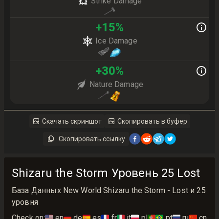
Strike Damage
+
15
%
Ice Damage
+
30
%
Nature Damage
Скачать скриншот
Скопировать в буфер
Скопировать ссылку
Shizaru the Storm Уровень 25 Lost
База Данных New World Shizaru the Storm - Lost и 25
уровня
Check on:
🇺🇸
en
🇩🇪
de
🇪🇸
es
🇫🇷
fr
🇮🇹
it
🇵🇱
pl
🇵🇹🇧🇷
pt
🇷🇺
ru
🇨🇳
cn