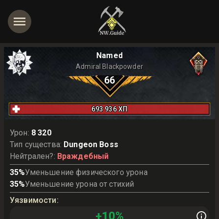
Named
Admiral Blackpowder
66
693 936
ХП
Урон
:
8 320
Тип существа
:
Dungeon Boss
Нейтрален?
:
Враждебный
35
%
Уменьшение физического урона
35
%
Уменьшение урона от стихий
Уязвимости
:
+
10
%