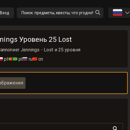
🇷🇺
Вход
Поиск: предметы, квесты, что угодно!
nings Уровень 25 Lost
nnoneer Jennings - Lost и 25 уровня
🇱
pl
🇵🇹🇧🇷
pt
🇷🇺
ru
🇨🇳
cn
ображения