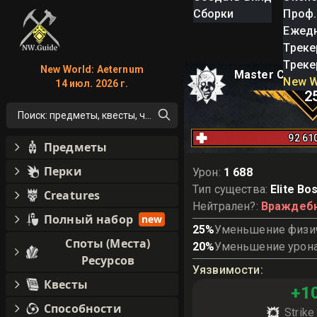
Сборки
Проф.
Ежед
Треке
Треке
New World: Aeternum
Master Cannon
New W
14 июл. 2026 г.
2
Поиск: предметы, квесты, что угодно!
92 61
Предметы
Перки
Урон
:
1 688
Тип существа
:
Elite Bo
Creatures
Нейтрален?
:
Враждеб
Полный набор
new
25
%
Уменьшение физич
Споты (Места)
20
%
Уменьшение урона
Ресурсов
Уязвимости
:
Квесты
+
1
Способности
Strik