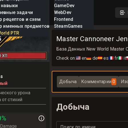
 навыки
GameDev
невные задачи
WebDev
р рецептов и схем
Frontend
р именных предметов
SteamGames
eer Jennings
orld PTR
Master Cannoneer Jen
5
База Данных New World Master Ca
0
ХП
Check on:
🇺🇸
en
🇩🇪
de
🇪🇸
es
🇫🇷
fr
🇮🇹
it

ss
Добыча
Комментарии
0
Из
ный
еского урона
 от стихий
Добыча
0
%
e Damage
Поиск по имени