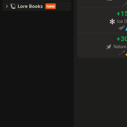
Lore Books
new
+
1
Ice 
+
3
Natur