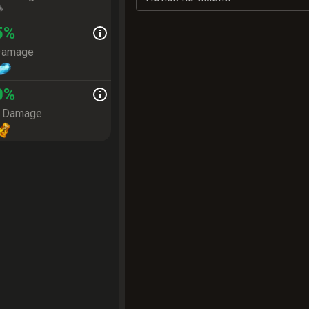
5
%
Damage
0
%
e Damage