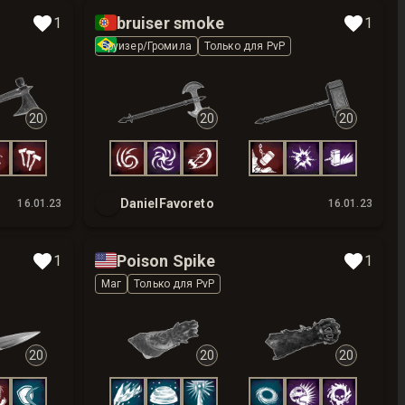
🇵🇹
bruiser smoke
1
1
🇧🇷
Бруизер/Громила
Только для PvP
20
20
20
DanielFavoreto
16.01.23
16.01.23
🇺🇸
Poison Spike
1
1
Маг
Только для PvP
20
20
20