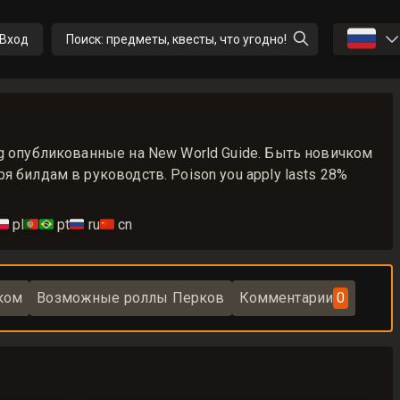
🇷🇺
Вход
Поиск: предметы, квесты, что угодно!
g опубликованные на New World Guide. Быть новичком
я билдам в руководств. Poison you apply lasts 28%
🇱
pl
🇵🇹🇧🇷
pt
🇷🇺
ru
🇨🇳
cn
ком
Возможные роллы Перков
Комментарии
0