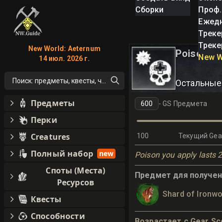
Сборки
Проф.
Ежед
Треке
Треке
New World: Aeternum
Poisoning
New W
14 июл. 2026 г.
Поиск: предметы, квесты, что угодно!
Остальные
Предметы
-
GS Предмета
Перки
Creatures
100
Текущий Gea
Полный набор
new
Poison you apply lasts 
Споты (Места)
Предмет для получени
Ресурсов
Shard of Ironw
Квесты
Способности
Возрастает с Gear Sc