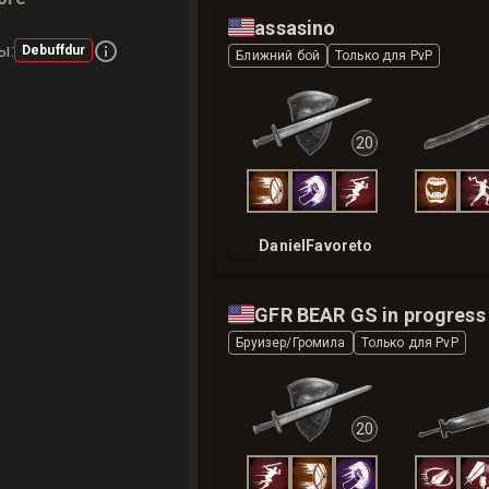
🇺🇸
assasino
лы
:
Debuffdur
Ближний бой
Только для PvP
20
DanielFavoreto
🇺🇸
GFR BEAR GS in progress
Бруизер/Громила
Только для PvP
20