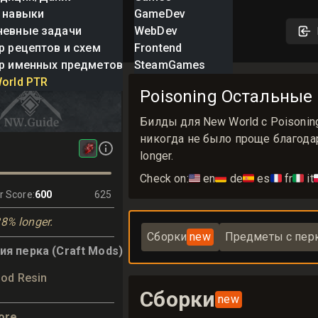
 навыки
GameDev
невные задачи
WebDev
р рецептов и схем
Frontend
р именных предметов
SteamGames
orld PTR
Poisoning Остальные
Билды для New World с Poisonin
никогда не было проще благодар
longer.
Check on:
🇺🇸
en
🇩🇪
de
🇪🇸
es
🇫🇷
fr
🇮🇹
it

r Score
:
600
625
28% longer.
Сборки
new
Предметы с пер
я перка (Craft Mods)
ood Resin
Сборки
new
ore