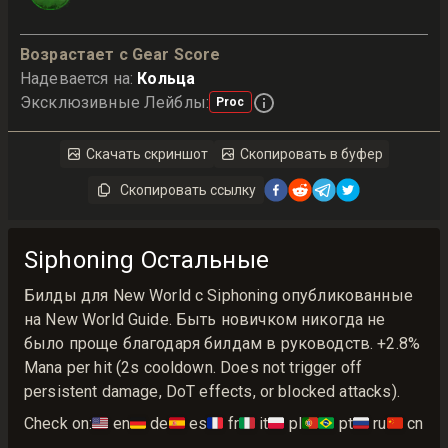
Возрастает с Gear Score
Надевается на
:
Кольца
Эксклюзивные Лейблы
:
Proc
Скачать скриншот
Скопировать в буфер
Скопировать ссылку
Siphoning Остальные
Билды для New World с Siphoning опубликованные
на New World Guide. Быть новичком никогда не
было проще благодаря билдам в руководств. +2.8%
Mana per hit (2s cooldown. Does not trigger off
persistent damage, DoT effects, or blocked attacks).
Check on:
🇺🇸
en
🇩🇪
de
🇪🇸
es
🇫🇷
fr
🇮🇹
it
🇵🇱
pl
🇵🇹🇧🇷
pt
🇷🇺
ru
🇨🇳
cn