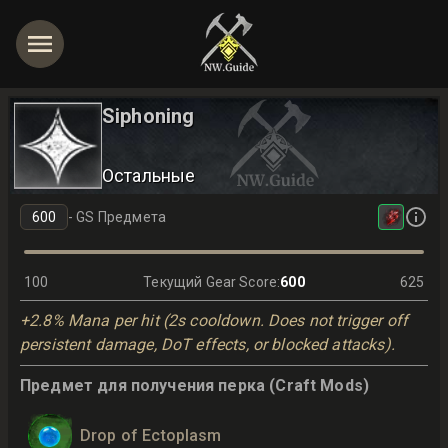
Siphoning
Остальные
-
GS Предмета
100
Текущий Gear Score
:
600
625
+2.8% Mana per hit (2s cooldown. Does not trigger off
persistent damage, DoT effects, or blocked attacks).
Предмет для получения перка (Craft Mods)
Drop of Ectoplasm