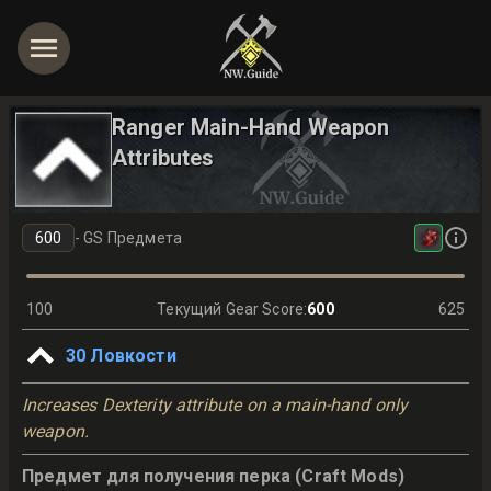
Ranger Main-Hand Weapon
Attributes
-
GS Предмета
100
Текущий Gear Score
:
600
625
30
Ловкости
Increases Dexterity attribute on a main-hand only
weapon.
Предмет для получения перка (Craft Mods)