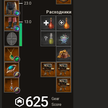
23.0
Расходники
13.0
625
Gear
Score