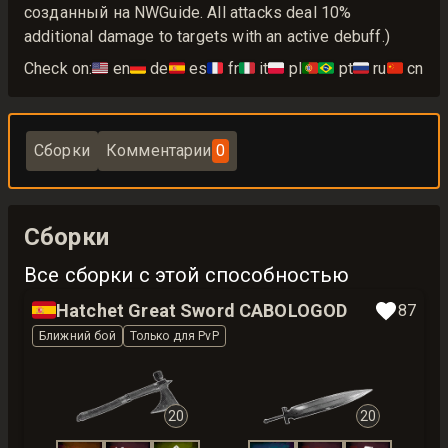
созданный на NWGuide. All attacks deal 10%
additional damage to targets with an active debuff.)
Check on:
🇺🇸
en
🇩🇪
de
🇪🇸
es
🇫🇷
fr
🇮🇹
it
🇵🇱
pl
🇵🇹🇧🇷
pt
🇷🇺
ru
🇨🇳
cn
Сборки
Комментарии
0
Сборки
Все сборки с этой способностью
🇪🇸
Hatchet Great Sword CABOLOGOD
87
Ближний бой
Только для PvP
20
20