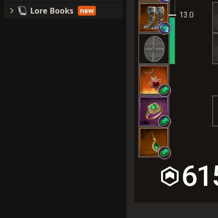
Lore Books
new
13.0
61