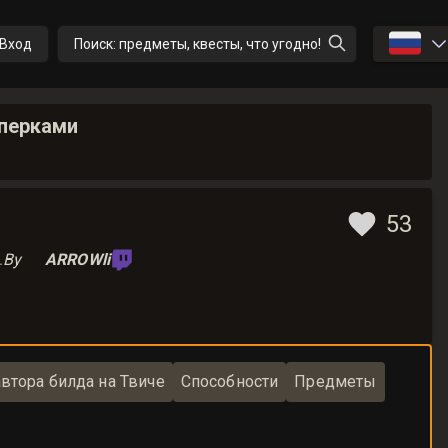
🇷🇺
Вход
Поиск: предметы, квесты, что угодно!
 перками
53
.
By
ARROWli
втора билда на Твиче
Способности
Предметы