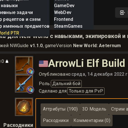
 навыки
GameDev
невные задачи
WebDev
р рецептов и схем
Frontend
р именных предметов
SteamGames
orld PTR
а для New World с навыками, экипировкой и
ажей NWGuide
v1.1.0
, gameVersion
New World: Aeternum
ArrowLi Elf Build
0.0
🇺🇸
Опубликовано:
среда, 14 декабря 2022 г
Роль
:
Дальний бой
Сделано для
:
Только для PvP
Аттрибуты (190)
3D Модель
Стрим а
Расходники
Комментарии (0)
Расходники