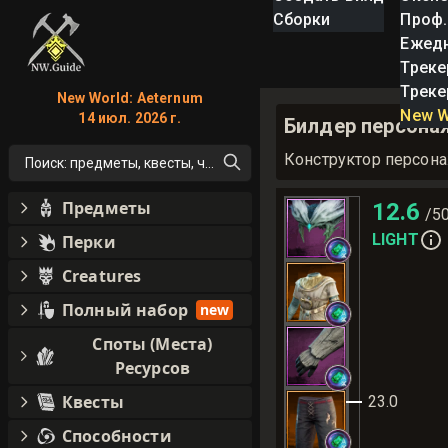
Сборки
Проф.
Ежед
Треке
Треке
New World: Aeternum
New W
14 июл. 2026 г.
Билдер персонаж
Конструктор персон
Поиск: предметы, квесты, что угодно!
Предметы
12.6
/5
LIGHT
Перки
Creatures
Полный набор
new
Споты (Места)
Ресурсов
Квесты
23.0
Способности