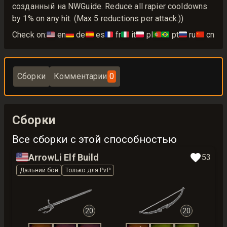
созданный на NWGuide. Reduce all rapier cooldowns
by 1% on any hit. (Max 5 reductions per attack.))
Check on:
🇺🇸
en
🇩🇪
de
🇪🇸
es
🇫🇷
fr
🇮🇹
it
🇵🇱
pl
🇵🇹🇧🇷
pt
🇷🇺
ru
🇨🇳
cn
Сборки
Комментарии
0
Сборки
Все сборки с этой способностью
🇺🇸
ArrowLi Elf Build
53
Дальний бой
Только для PvP
20
20