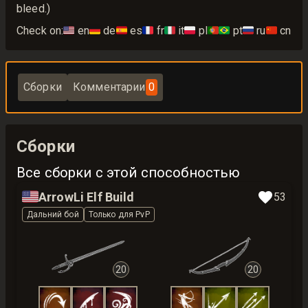
bleed.)
Check on:
🇺🇸
en
🇩🇪
de
🇪🇸
es
🇫🇷
fr
🇮🇹
it
🇵🇱
pl
🇵🇹🇧🇷
pt
🇷🇺
ru
🇨🇳
cn
Сборки
Комментарии
0
Сборки
Все сборки с этой способностью
🇺🇸
ArrowLi Elf Build
53
Дальний бой
Только для PvP
20
20