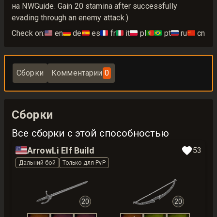
на NWGuide. Gain 20 stamina after successfully
evading through an enemy attack.)
Check on:
🇺🇸
en
🇩🇪
de
🇪🇸
es
🇫🇷
fr
🇮🇹
it
🇵🇱
pl
🇵🇹🇧🇷
pt
🇷🇺
ru
🇨🇳
cn
Сборки
Комментарии
0
Сборки
Все сборки с этой способностью
🇺🇸
ArrowLi Elf Build
53
Дальний бой
Только для PvP
20
20