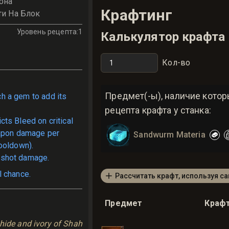
она
Крафтинг
ти На Блок
Уровень рецепта
:
1
Калькулятор крафта
Кол-во
Предмет(-ы), наличие кото
ch a gem to add its
рецепта крафта у станка:
icts Bleed on critical
eapon damage per
Sandwurm Materia
ooldown).
shot damage.
l chance.
Рассчитать крафт, используя с
Предмет
Краф
hide and ivory of Shah 