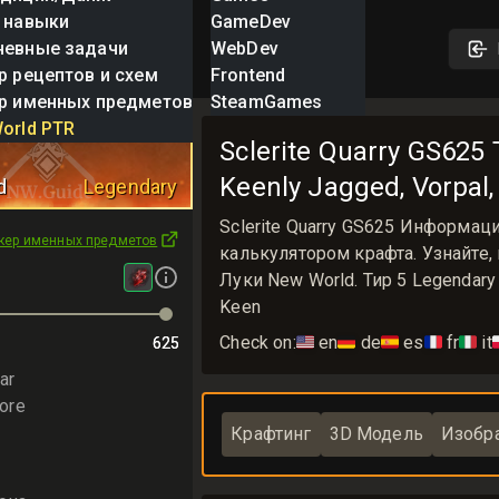
 навыки
GameDev
невные задачи
WebDev
р рецептов и схем
Frontend
р именных предметов
SteamGames
uarry
orld PTR
Sclerite Quarry GS625
Keenly Jagged, Vorpal
d
Legendary
Sclerite Quarry GS625 Информац
кер именных предметов
калькулятором крафта. Узнайте, 
Луки New World. Тир 5 Legendary 
Keen
Check on:
🇺🇸
en
🇩🇪
de
🇪🇸
es
🇫🇷
fr
🇮🇹
it

625
625
ar
ore
Крафтинг
3D Модель
Изобр