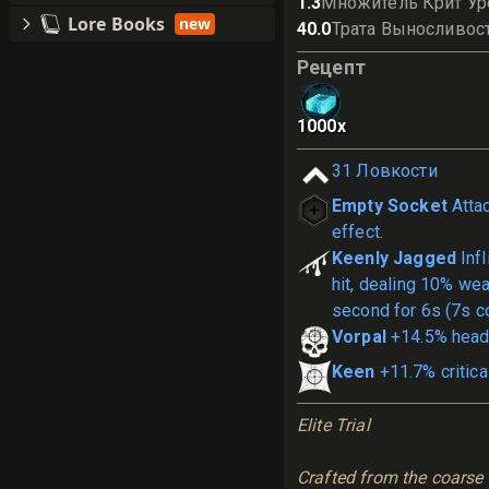
1.3
Множитель Крит Ур
Lore Books
new
40.0
Трата Выносливос
Рецепт
1000
x
31
Ловкости
Empty Socket
Atta
effect.
Keenly Jagged
Infl
hit, dealing 10% w
second for 6s (7s c
Vorpal
+14.5% head
Keen
+11.7% critica
Elite Trial
Crafted from the coarse 