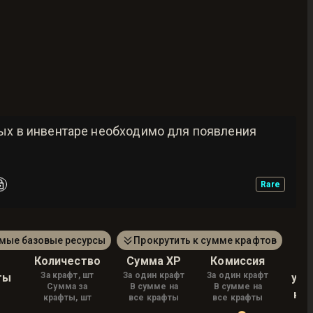
рых в инвентаре необходимо для появления
Rare
амые базовые ресурсы
Прокрутить к сумме крафтов
Количество
Сумма XP
Комиссия
М
За крафт, шт
За один крафт
За один крафт
ты
уро
Сумма за
В сумме на
В сумме на
на
крафты, шт
все крафты
все крафты