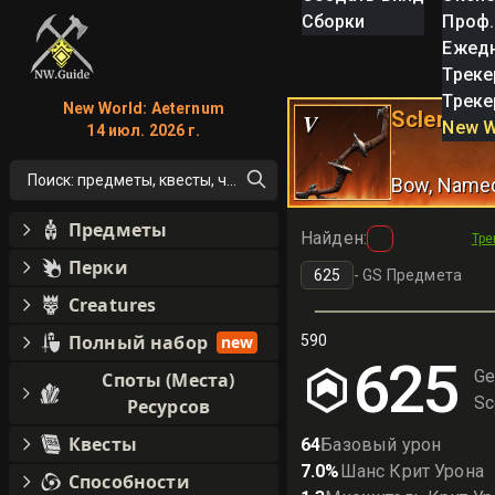
Сборки
Проф.
Ежед
Треке
Треке
New World: Aeternum
Sclerite Q
V
New W
14 июл. 2026 г.
Поиск: предметы, квесты, что угодно!
Bow
, Name
Предметы
Найден
:
Тре
Перки
-
GS Предмета
Creatures
Полный набор
new
590
625
Ge
Споты (Места)
Sc
Ресурсов
Квесты
64
Базовый урон
7.0
%
Шанс Крит Урона
Способности