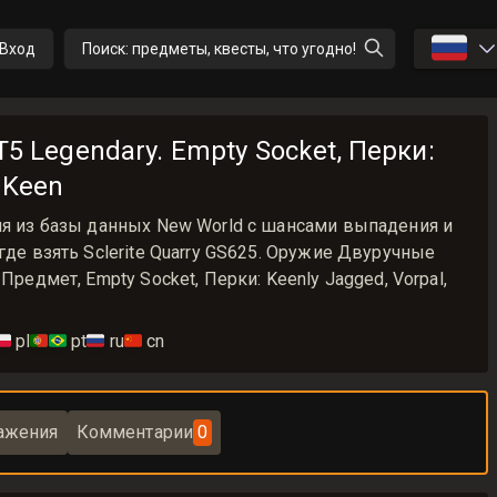
🇷🇺
Вход
Поиск: предметы, квесты, что угодно!
 T5 Legendary. Empty Socket, Перки:
, Keen
ия из базы данных New World с шансами выпадения и
где взять Sclerite Quarry GS625. Оружие Двуручные
Предмет, Empty Socket, Перки: Keenly Jagged, Vorpal,
🇱
pl
🇵🇹🇧🇷
pt
🇷🇺
ru
🇨🇳
cn
ажения
Комментарии
0