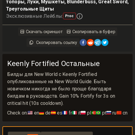
топоры, Луки, Мушкеты, Blunderbuss, Great Sword,
Треугольные Щиты
Эксклюзивные Лейблы
:
Proc
Скачать скриншот
Скопировать в буфер
Скопировать ссылку
Keenly Fortified Остальные
Билды для New World с Keenly Fortified
опубликованные на New World Guide. Быть
новичком никогда не было проще благодаря
билдам в руководств. Gain 10% Fortify for 3s on
critical hit (10s cooldown).
Check on:
🇺🇸
en
🇩🇪
de
🇪🇸
es
🇫🇷
fr
🇮🇹
it
🇵🇱
pl
🇵🇹🇧🇷
pt
🇷🇺
ru
🇨🇳
cn