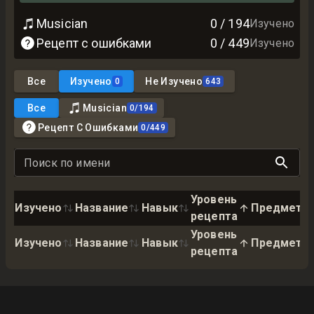
Musician
0
/
194
Изучено
Рецепт с ошибками
0
/
449
Изучено
Все
Изучено
Не Изучено
0
643
Все
Musician
0
/
194
Рецепт С Ошибками
0
/
449
Поиск по имени
Уровень
Изучено
Название
Навык
Предмет
рецепта
Уровень
Изучено
Название
Навык
Предмет
рецепта