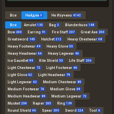
Все
Найден
Не Изучено
0
4142
Все
Amulet
Bag
Blunderbuss
135
2
148
Bow
Earring
Fire Staff
Great Axe
200
91
207
200
Greatsword
Hatchet
Heavy Chestwear
145
212
68
Heavy Footwear
Heavy Glove
49
53
Heavy Headwear
Heavy Legwear
64
46
Ice Gauntlet
Kite Shield
Life Staff
99
30
206
Light Chestwear
Light Footwear
72
66
Light Glove
Light Headwear
62
79
Light Legwear
Medium Chestwear
62
85
Medium Footwear
Medium Glove
74
69
Medium Headwear
Medium Legwear
89
72
Musket
Rapier
Ring
204
203
139
Round Shield
Spear
Sword
Tool
46
205
224
6