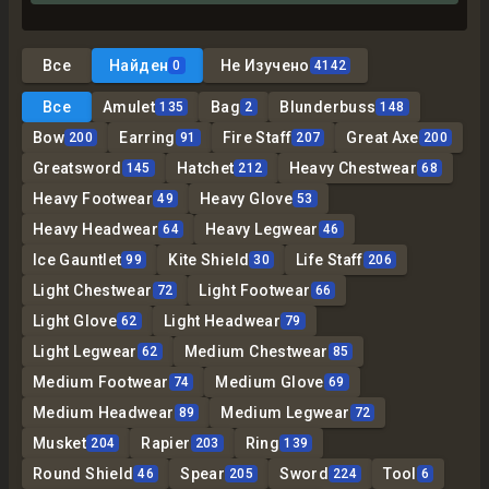
Все
Найден
Не Изучено
0
4142
Все
Amulet
Bag
Blunderbuss
135
2
148
Bow
Earring
Fire Staff
Great Axe
200
91
207
200
Greatsword
Hatchet
Heavy Chestwear
145
212
68
Heavy Footwear
Heavy Glove
49
53
Heavy Headwear
Heavy Legwear
64
46
Ice Gauntlet
Kite Shield
Life Staff
99
30
206
Light Chestwear
Light Footwear
72
66
Light Glove
Light Headwear
62
79
Light Legwear
Medium Chestwear
62
85
Medium Footwear
Medium Glove
74
69
Medium Headwear
Medium Legwear
89
72
Musket
Rapier
Ring
204
203
139
Round Shield
Spear
Sword
Tool
46
205
224
6